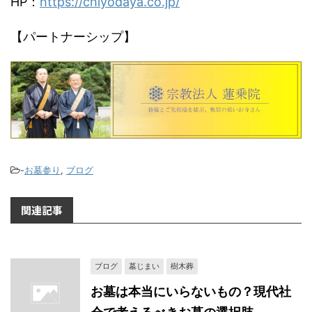
HP：
https://chiyodaya.co.jp/
【パートナーシップ】
-
お墓参り
,
ブログ
関連記事
ブログ
墓じまい
樹木葬
お墓は本当にいらないもの？現代社