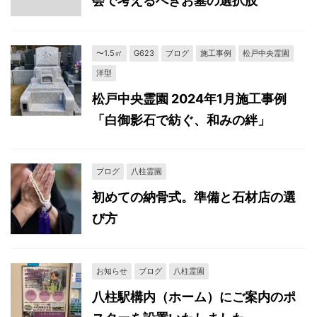
会で考えるべきお墓の選択肢
〜1.5㎡
G623
ブログ
施工事例
松戸中央霊園
洋型
松戸中央霊園 2024年1月施工事例
「白御影石で紡ぐ、和みの絆」
ブログ
八柱霊園
初めての納骨式。準備と石材店の選
び方
お知らせ
ブログ
八柱霊園
八柱駅構内（ホーム）にご案内のポ