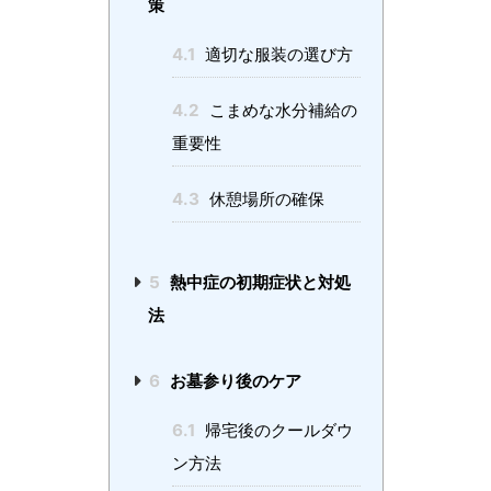
策
4.1
適切な服装の選び方
4.2
こまめな水分補給の
重要性
4.3
休憩場所の確保
5
熱中症の初期症状と対処
法
6
お墓参り後のケア
6.1
帰宅後のクールダウ
ン方法