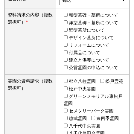
資料請求の内容（複数
和型墓碑・墓所について
選択可）
*
洋型墓碑・墓所について
壁型墓所について
デザイン墓所について
リフォームについて
付属品について
建立と供養について
公営霊園の申込について
霊園の資料請求（複数
都立八柱霊園
松戸霊苑
選択可）
松戸中央霊園
グリーンメモリアル東松戸
霊園
セメタリーパーク霊園
総武霊園
豊四季霊園
八千代中央霊園
八千代島田台霊園