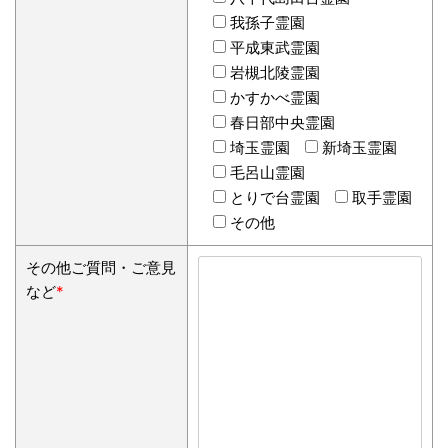
我孫子霊園
平成東武霊園
岩槻北陵霊園
かすかべ霊園
春日部中央霊園
埼玉霊園
新埼玉霊園
毛呂山霊園
とりで台霊園
取手霊園
その他
その他ご質問・ご意見
など
*