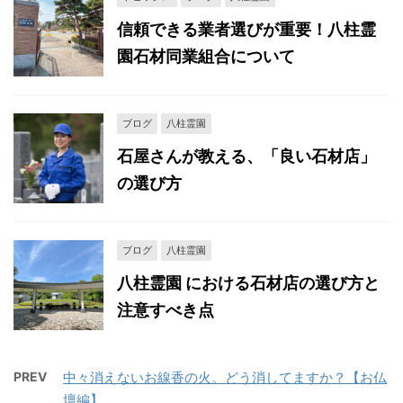
信頼できる業者選びが重要！八柱霊
園石材同業組合について
ブログ
八柱霊園
石屋さんが教える、「良い石材店」
の選び方
ブログ
八柱霊園
八柱霊園 における石材店の選び方と
注意すべき点
PREV
中々消えないお線香の火。どう消してますか？【お仏
壇編】