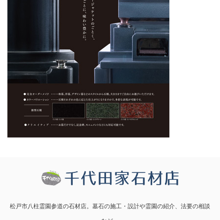
松戸市八柱霊園参道の石材店。墓石の施工・設計や霊園の紹介、法要の相談