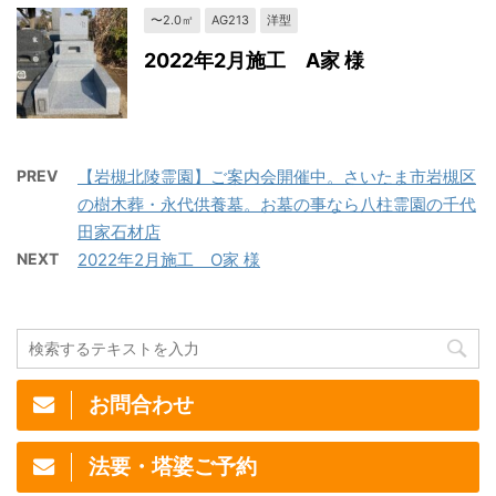
〜2.0㎡
AG213
洋型
2022年2月施工 A家 様
PREV
【岩槻北陵霊園】ご案内会開催中。さいたま市岩槻区
の樹木葬・永代供養墓。お墓の事なら八柱霊園の千代
田家石材店
NEXT
2022年2月施工 O家 様
お問合わせ
法要・塔婆ご予約