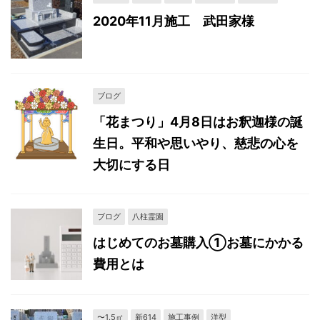
2020年11月施工 武田家様
ブログ
「花まつり」4月8日はお釈迦様の誕
生日。平和や思いやり、慈悲の心を
大切にする日
ブログ
八柱霊園
はじめてのお墓購入①お墓にかかる
費用とは
〜1.5㎡
新614
施工事例
洋型