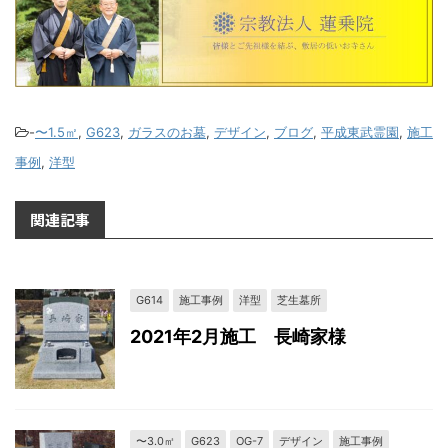
-
〜1.5㎡
,
G623
,
ガラスのお墓
,
デザイン
,
ブログ
,
平成東武霊園
,
施工
事例
,
洋型
関連記事
G614
施工事例
洋型
芝生墓所
2021年2月施工 長崎家様
〜3.0㎡
G623
OG-7
デザイン
施工事例