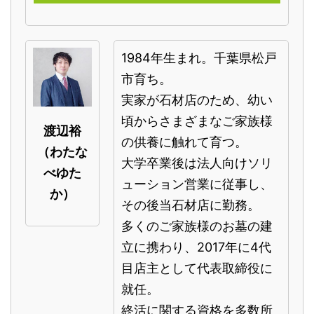
1984年生まれ。千葉県松戸
市育ち。
実家が石材店のため、幼い
頃からさまざまなご家族様
渡辺裕
の供養に触れて育つ。
（わたな
大学卒業後は法人向けソリ
べゆた
ューション営業に従事し、
か）
その後当石材店に勤務。
多くのご家族様のお墓の建
立に携わり、2017年に4代
目店主として代表取締役に
就任。
終活に関する資格を多数所