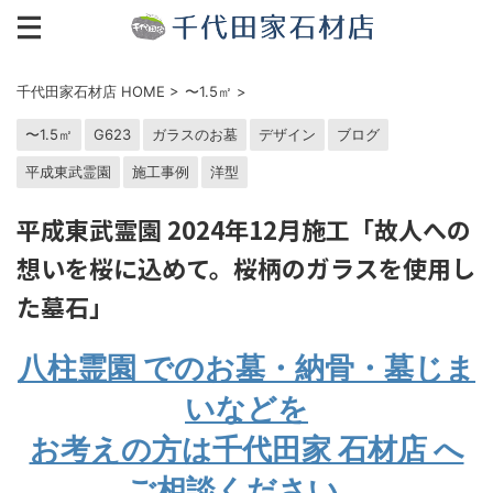
千代田家石材店 HOME
>
〜1.5㎡
>
〜1.5㎡
G623
ガラスのお墓
デザイン
ブログ
平成東武霊園
施工事例
洋型
平成東武霊園 2024年12月施工「故人への
想いを桜に込めて。桜柄のガラスを使用し
た墓石」
八柱霊園 でのお墓・納骨・墓じま
いなどを
お考えの方は千代田家 石材店 へ
ご相談ください。