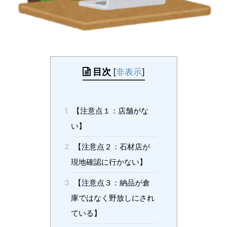
目次
[
非表示
]
1
【注意点１：店舗がな
い】
2
【注意点２：石材店が
現地確認に行かない】
3
【注意点３：納品が倉
庫ではなく野放しにされ
ている】