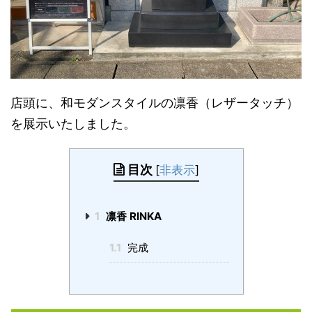
店頭に、和モダンスタイルの凛香（レザータッチ）
を展示いたしました。
目次
[
非表示
]
1
凛香 RINKA
1.1
完成