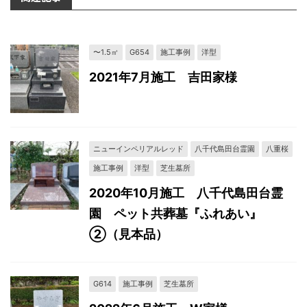
〜1.5㎡
G654
施工事例
洋型
2021年7月施工 吉田家様
ニューインペリアルレッド
八千代島田台霊園
八重桜
施工事例
洋型
芝生墓所
2020年10月施工 八千代島田台霊
園 ペット共葬墓『ふれあい』
②（見本品）
G614
施工事例
芝生墓所