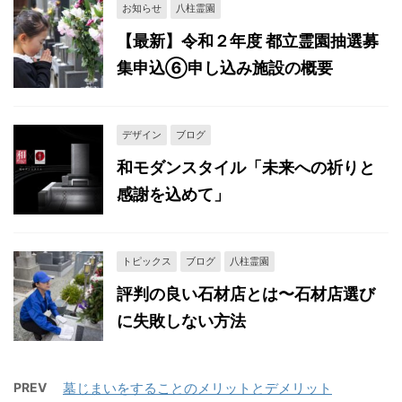
お知らせ
八柱霊園
【最新】令和２年度 都立霊園抽選募
集申込⑥申し込み施設の概要
デザイン
ブログ
和モダンスタイル「未来への祈りと
感謝を込めて」
トピックス
ブログ
八柱霊園
評判の良い石材店とは〜石材店選び
に失敗しない方法
PREV
墓じまいをすることのメリットとデメリット