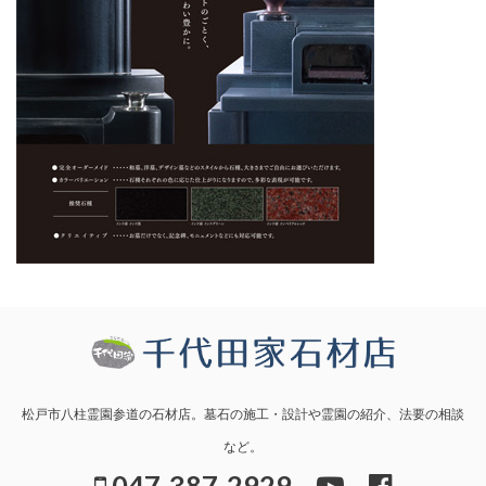
松戸市八柱霊園参道の石材店。墓石の施工・設計や霊園の紹介、法要の相談
など。
047-387-2929