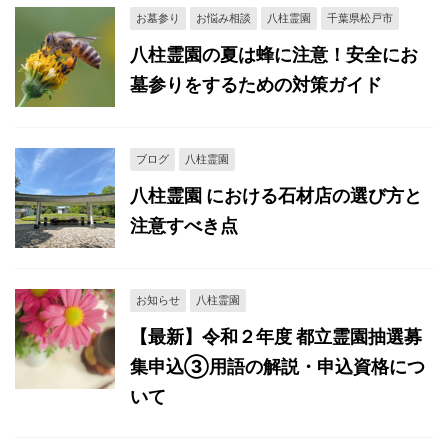
お墓参り
お悩み相談
八柱霊園
千葉県松戸市
八柱霊園の夏は蜂に注意！安全にお
墓参りをするための対策ガイド
ブログ
八柱霊園
八柱霊園 における石材店の選び方と
注意すべき点
お知らせ
八柱霊園
【最新】令和２年度 都立霊園抽選募
集申込③用語の解説・申込資格につ
いて