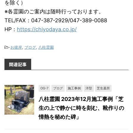
を除く）
※各霊園のご案内は随時行っております。
TEL/FAX：047-387-2929/047-389-0088
HP：
https://chiyodaya.co.jp/
-
お彼岸
,
ブログ
,
八柱霊園
関連記事
OG-7
ブログ
施工事例
洋型
芝生墓所
八柱霊園 2023年12月施工事例「芝
生の上で静かに時を刻む、靴作りの
情熱を秘めた碑」