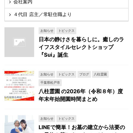
会社案内
４代目 店主／常駐住職より
お知らせ
トピックス
日本の静けさを暮らしに。癒しのラ
イフスタイルセレクトショップ
『Sui』誕生
お知らせ
トピックス
ブログ
八柱霊園
千葉県松戸市
八柱霊園 の2026年（令和８年）度
年末年始開園時間まとめ
お知らせ
トピックス
LINEで簡単！お墓の建立から法要の