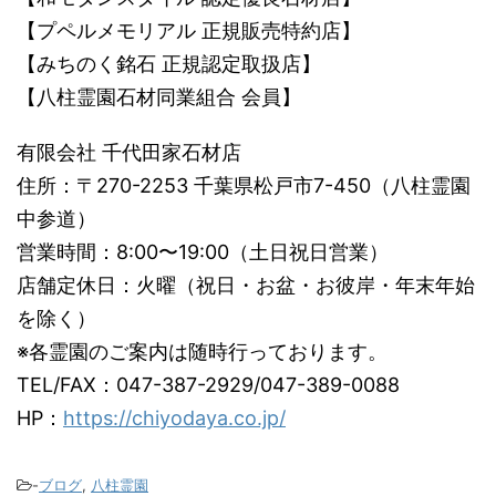
【プペルメモリアル 正規販売特約店】
【みちのく銘石 正規認定取扱店】
【八柱霊園石材同業組合 会員】
有限会社 千代田家石材店
住所：〒270-2253 千葉県松戸市7-450（八柱霊園
中参道）
営業時間：8:00〜19:00（土日祝日営業）
店舗定休日：火曜（祝日・お盆・お彼岸・年末年始
を除く）
※各霊園のご案内は随時行っております。
TEL/FAX：047-387-2929/047-389-0088
HP：
https://chiyodaya.co.jp/
-
ブログ
,
八柱霊園