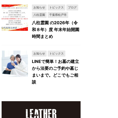
お知らせ
トピックス
ブログ
八柱霊園
千葉県松戸市
八柱霊園 の2026年（令
和８年）度 年末年始開園
時間まとめ
お知らせ
トピックス
LINEで簡単！お墓の建立
から法要のご予約や墓じ
まいまで。どこでもご相
談