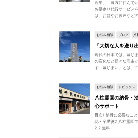
近年、「遠方に住んで
お墓参り代行サービスを
は、お盆やお彼岸などの時
お悩み相談
ブログ
八
「大切な人を送り
現代の日本では、墓じ
の変化など様々な理由が
ず「墓じまい」とは、ご遺
お悩み相談
トピックス
八柱霊園の納骨・
心サポート
目次1 納骨に必要なことを
花・卒塔婆2 八柱霊園
2.2 無料 ...