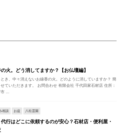
香の火。どう消してますか？【お仏壇編】
とき、中々消えないお線香の火。どのように消していますか？ 簡
せていただきます。 お問合わせ 有限会社 千代田家石材店 住所：
 ...
み相談
お盆
八柱霊園
り代行はどこに依頼するのが安心？石材店・便利屋・
較