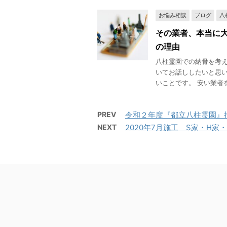
お悩み相談
ブログ
八
その業者、本当に
の理由
八柱霊園での納骨を考
いてお話ししたいと思い
いことです。 安い業者を
PREV
令和２年度『都立八柱霊園』
NEXT
2020年7月施工 S家・H家