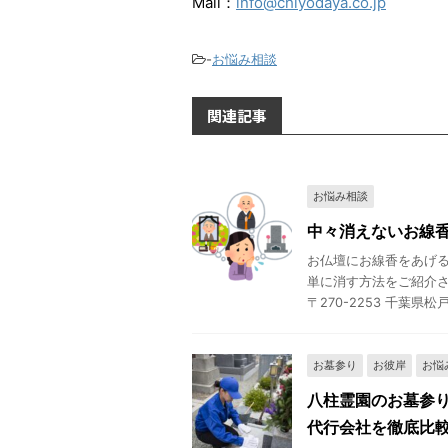
Mail：
info@chiyodaya.co.jp
-
お悩み相談
関連記事
お悩み相談
中々消えないお線
お仏壇にお線香をあげる
単に消す方法をご紹介さ
〒270-2253 千葉県松戸市
お墓参り
お彼岸
お悩
八柱霊園のお墓参
代行会社を徹底比