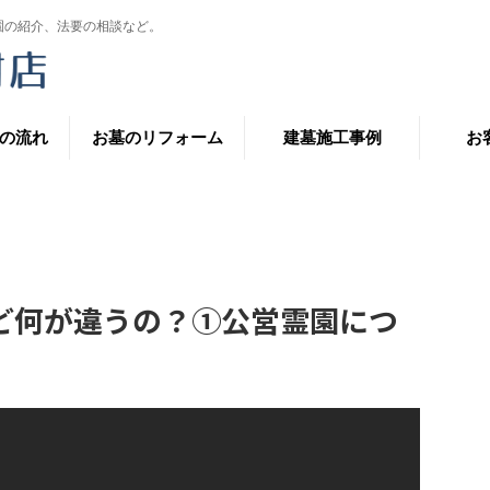
園の紹介、法要の相談など。
の流れ
お墓のリフォーム
建墓施工事例
お
ど何が違うの？①公営霊園につ