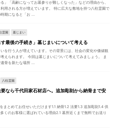
いる」「高齢になってお墓参りが難しくなった」などの理由から、
利用される方が増えています。 特に広大な敷地を持つ八柱霊園で
期になると「お ...
柱霊園
墓じまい
出す最後の手続き」墓じまいについて考える
まいを行う人が増えています。その背景には、社会の変化や価値観
考えられます。 今回は墓じまいについて考えてみましょう。 ま
骨を新たな場所 ...
八柱霊園
法要なら千代田家石材店へ。追加彫刻から納骨まで安
まとめてお任せいただけます1.1 納骨1.2 法要1.3 追加彫刻1.4 供
で多くのお客様に選ばれている理由2.1 墓所近くまで無料でお送り