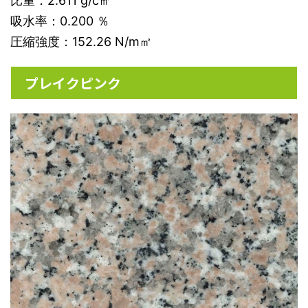
比重：2.611 g/c㎥
吸水率：0.200 ％
圧縮強度：152.26 N/m㎡
プレイクピンク