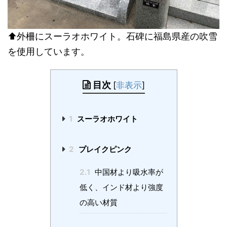
⬆︎外柵にスーラオホワイト。石碑に福島県産の吹雪
を使用しています。
目次
[
非表示
]
1
スーラオホワイト
2
プレイクピンク
2.1
中国材より吸水率が
低く、インド材より強度
の高い材質