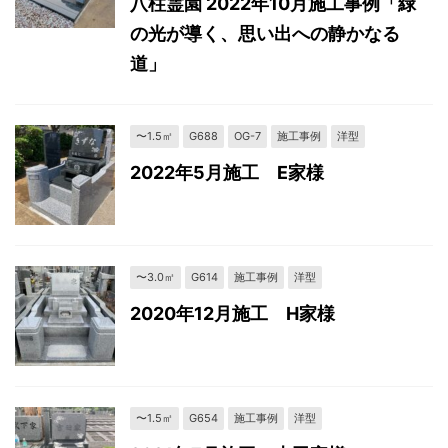
八柱霊園 2022年10月施工事例「緑
の光が導く、思い出への静かなる
道」
〜1.5㎡
G688
OG-7
施工事例
洋型
2022年5月施工 E家様
〜3.0㎡
G614
施工事例
洋型
2020年12月施工 H家様
〜1.5㎡
G654
施工事例
洋型