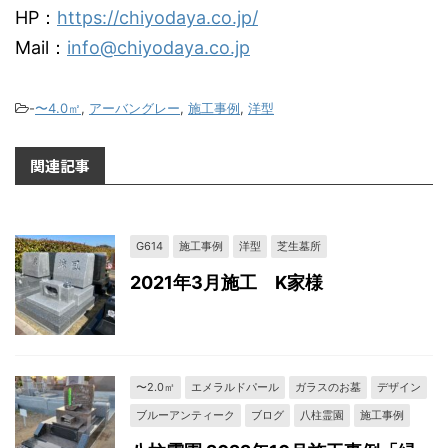
HP：
https://chiyodaya.co.jp/
Mail：
info@chiyodaya.co.jp
-
〜4.0㎡
,
アーバングレー
,
施工事例
,
洋型
関連記事
G614
施工事例
洋型
芝生墓所
2021年3月施工 K家様
〜2.0㎡
エメラルドパール
ガラスのお墓
デザイン
ブルーアンティーク
ブログ
八柱霊園
施工事例