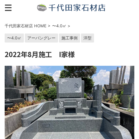
千代田家石材店 HOME
>
〜4.0㎡
>
〜4.0㎡
アーバングレー
施工事例
洋型
2022年8月施工 I家様