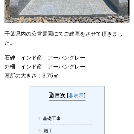
千葉県内の公営霊園にてご建墓をさせて頂きまし
た。
石碑：インド産 アーバングレー
外柵：インド産 アーバングレー
墓所の大きさ：3.75㎡
目次
[
非表示
]
1
基礎工事
2
施工