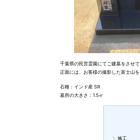
千葉県の民営霊園にてご建墓をさせて
正面には、お客様の撮影した富士山を
石種：インド産 SR
墓所の大きさ：1.5㎡
1
施工