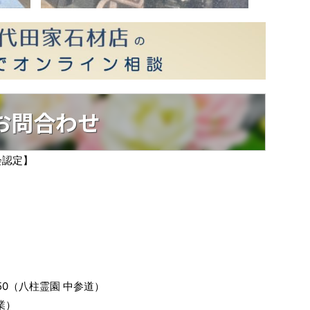
お問合わせ
会認定】
】
450（八柱霊園 中参道）
業）