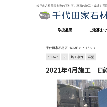
松戸市八柱霊園参道の石材店。墓石の施工・設計や霊
取扱霊園
ご建墓まで
千代田家石材店 HOME
>
〜1.5㎡
>
〜1.5㎡
SR
施工事例
洋型
2021年4月施工 E