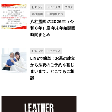
お知らせ
トピックス
ブログ
八柱霊園
千葉県松戸市
八柱霊園 の2026年（令
和８年）度 年末年始開園
時間まとめ
お知らせ
トピックス
LINEで簡単！お墓の建立
から法要のご予約や墓じ
まいまで。どこでもご相
談