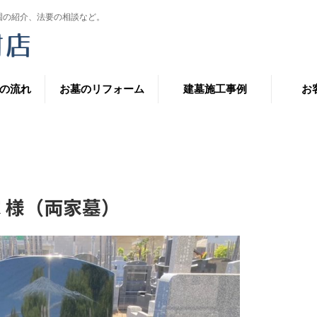
園の紹介、法要の相談など。
の流れ
お墓のリフォーム
建墓施工事例
お
家 様（両家墓）