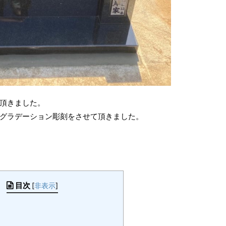
頂きました。
グラデーション彫刻をさせて頂きました。
目次
[
非表示
]