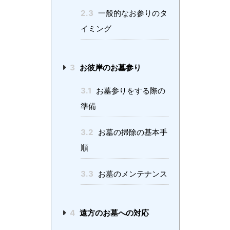
2.3
一般的なお参りのタ
イミング
3
お彼岸のお墓参り
3.1
お墓参りをする際の
準備
3.2
お墓の掃除の基本手
順
3.3
お墓のメンテナンス
4
遠方のお墓への対応