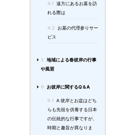
4.1
遠方にあるお墓を訪
れる際は
4.2
お墓の代理参りサー
ビス
5
地域による春彼岸の行事
や風習
6
お彼岸に関するQ＆A
6.1
A 彼岸とお盆はどち
らも先祖を供養する日本
の伝統的な行事ですが、
時期と趣旨が異なりま