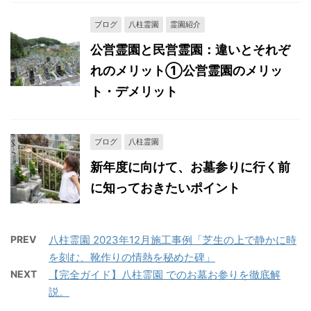
ブログ
八柱霊園
霊園紹介
公営霊園と民営霊園：違いとそれぞ
れのメリット①公営霊園のメリッ
ト・デメリット
ブログ
八柱霊園
新年度に向けて、お墓参りに行く前
に知っておきたいポイント
PREV
八柱霊園 2023年12月施工事例「芝生の上で静かに時
を刻む、靴作りの情熱を秘めた碑」
NEXT
【完全ガイド】八柱霊園 でのお墓お参りを徹底解
説。