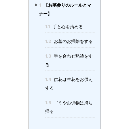
1
【お墓参りのルールとマ
ナー】
1.1
手と心を清める
1.2
お墓のお掃除をする
1.3
手を合わせ黙祷をす
る
1.4
供花は生花をお供え
する
1.5
ゴミやお供物は持ち
帰る