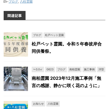
-
ブログ
,
八柱霊園
関連記事
ブログ
松戸ペット霊園
松戸ペット霊園。令和５年春彼岸合
同供養祭。
〜3.0㎡
G623
ブログ
南柏霊園
施工事例
洋型
南柏霊園 2023年12月施工事例「無
言の感謝、静かに咲く花のように」
お知らせ
八柱霊園