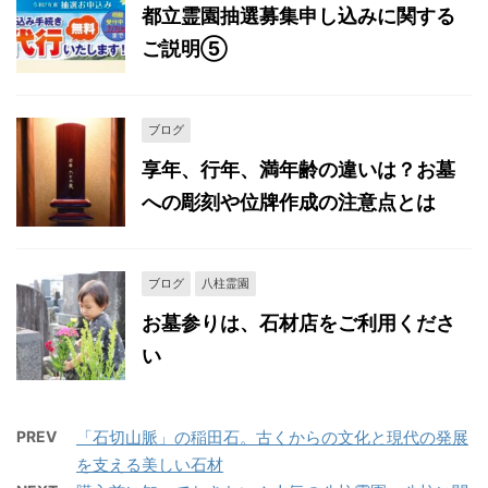
都立霊園抽選募集申し込みに関する
ご説明⑤
ブログ
享年、行年、満年齢の違いは？お墓
への彫刻や位牌作成の注意点とは
ブログ
八柱霊園
お墓参りは、石材店をご利用くださ
い
PREV
「石切山脈」の稲田石。古くからの文化と現代の発展
を支える美しい石材