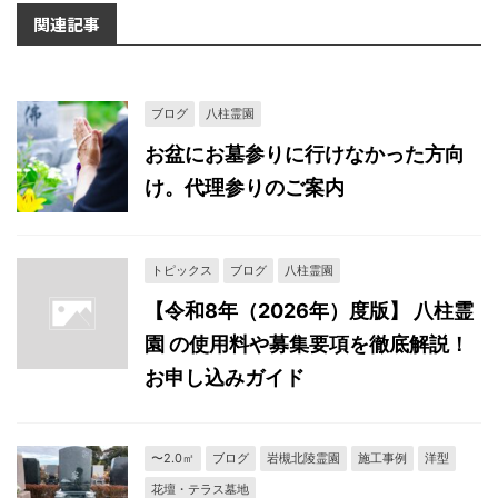
関連記事
ブログ
八柱霊園
お盆にお墓参りに行けなかった方向
け。代理参りのご案内
トピックス
ブログ
八柱霊園
【令和8年（2026年）度版】 八柱霊
園 の使用料や募集要項を徹底解説！
お申し込みガイド
〜2.0㎡
ブログ
岩槻北陵霊園
施工事例
洋型
花壇・テラス墓地