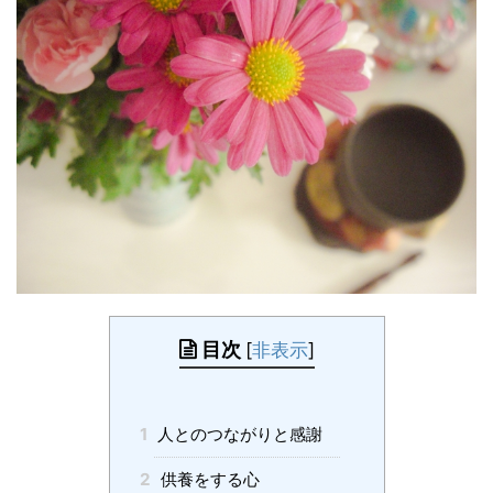
目次
[
非表示
]
1
人とのつながりと感謝
2
供養をする心